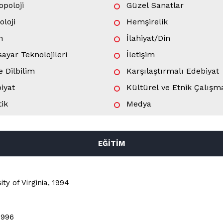
opoloji
Güzel Sanatlar
oloji
Hemşirelik
n
İlahiyat/Din
sayar Teknolojileri
İletişim
e Dilbilim
Karşılaştırmalı Edebiyat
iyat
Kültürel ve Etnik Çalışm
tik
Medya
Mimarlık
im Bilimleri
Müfredat ve Öğretim
EĞİTİM
efe
Okul Öncesi Eğitimi
tecilik
Özel Eğitim
ty of Virginia, 1994
l Eğitim
Psikoloji
1996