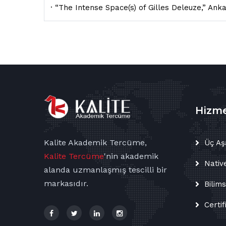
· “The Intense Space(s) of Gilles Deleuze,” Anka
Hizme
Kalite Akademik Tercüme,
Üç Aş
Kalite Tercüme
'nin
akademik
Nativ
alanda uzmanlaşmış tescilli bir
markasıdır.
Bilim
Certif