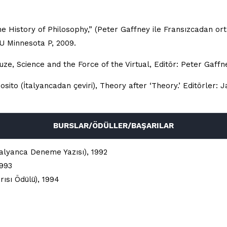
the History of Philosophy,” (Peter Gaffney ile Fransızcadan or
 U Minnesota P, 2009.
uze, Science and the Force of the Virtual, Editör: Peter Gaff
to (İtalyancadan çeviri), Theory after ‘Theory.’ Editörler: J
BURSLAR/ÖDÜLLER/BAŞARILAR
İtalyanca Deneme Yazısı), 1992
1993
rısı Ödülü), 1994