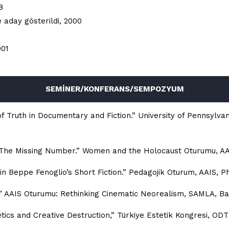
8
e aday gösterildi, 2000
001
SEMİNER/KONFERANS/SEMPOZYUM
 of Truth in Documentary and Fiction.” University of Pennsylvan
ì: The Missing Number.” Women and the Holocaust Oturumu, AA
 in Beppe Fenoglio’s Short Fiction.” Pedagojik Oturum, AAIS, Ph
ty.” AAIS Oturumu: Rethinking Cinematic Neorealism, SAMLA, Ba
etics and Creative Destruction,” Türkiye Estetik Kongresi, OD