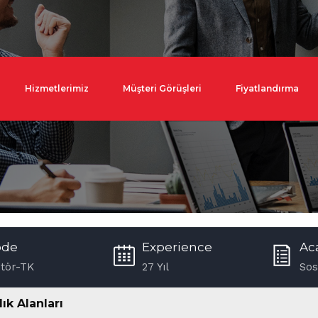
Hizmetlerimiz
Müşteri Görüşleri
Fiyatlandırma
ode
Experience
Ac
itör-TK
27 Yıl
Sos
ık Alanları