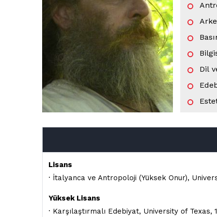
Antr
Arke
Bası
Bilgi
Dil v
Edeb
Este
Etik
Eğit
Fels
Lisans
Gaze
· İtalyanca ve Antropoloji (Yüksek Onur), Universi
Gene
Yüksek Lisans
· Karşılaştırmalı Edebiyat, University of Texas, 