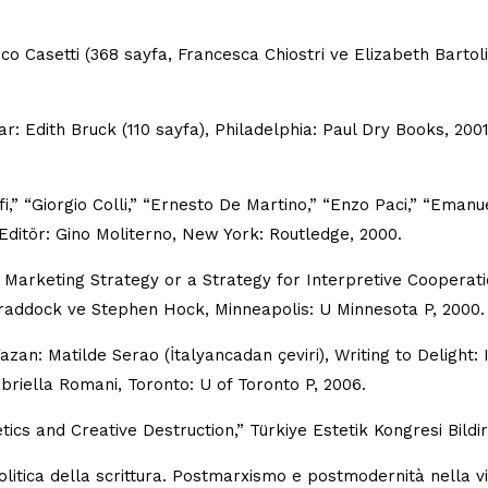
o Casetti (368 sayfa, Francesca Chiostri ve Elizabeth Bartolini
ar: Edith Bruck (110 sayfa), Philadelphia: Paul Dry Books, 2001
i,” “Giorgio Colli,” “Ernesto De Martino,” “Enzo Paci,” “Emanue
Editör: Gino Moliterno, New York: Routledge, 2000.
A Marketing Strategy or a Strategy for Interpretive Cooperatio
Braddock ve Stephen Hock, Minneapolis: U Minnesota P, 2000.
 Yazan: Matilde Serao (İtalyancadan çeviri), Writing to Delight
briella Romani, Toronto: U of Toronto P, 2006.
tics and Creative Destruction,” Türkiye Estetik Kongresi Bildir
 politica della scrittura. Postmarxismo e postmodernità nella 