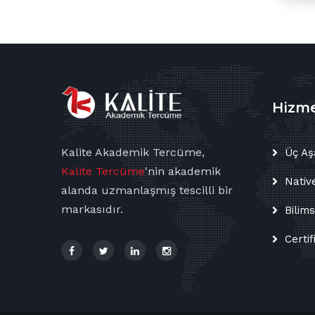
Hizme
Kalite Akademik Tercüme,
Üç Aş
Kalite Tercüme
'nin
akademik
Nativ
alanda uzmanlaşmış tescilli bir
markasıdır.
Bilim
Certif