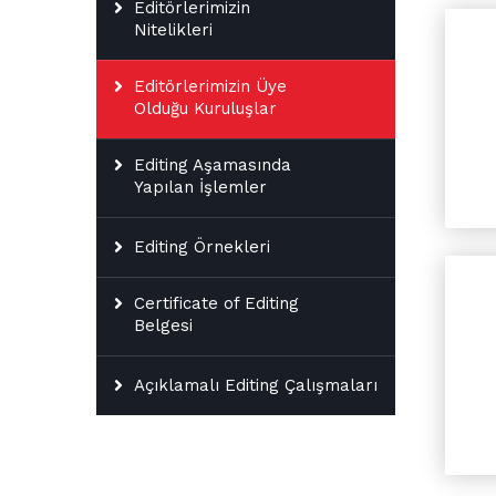
Editörlerimizin
Nitelikleri
Editörlerimizin Üye
Olduğu Kuruluşlar
Editing Aşamasında
Yapılan İşlemler
Editing Örnekleri
Certificate of Editing
Belgesi
Açıklamalı Editing Çalışmaları