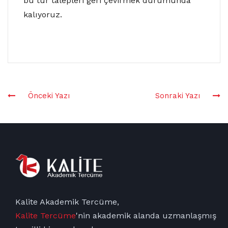
bu tür talepleri geri çevirmek durumunda
kalıyoruz.
Önceki Yazı
Sonraki Yazı
Kalite Akademik Tercüme,
Kalite Tercüme
'nin
akademik
alanda uzmanlaşmış