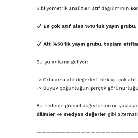
Bibliyometrik analizler, atıf dağılımının
so
En çok atıf alan %10’luk yayın grubu
,
Alt %50’lik yayın grubu
, toplam atıfl
Bu şu anlama geliyor:
-> Ortalama atıf değerleri, birkaç “çok atıf 
-> Büyük çoğunluğun gerçek görünürlüğü 
Bu nedenle güncel değerlendirme yaklaşı
dilimler
ve
medyan değerler
gibi alternati
————————————————————