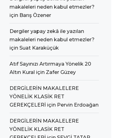
makaleleri neden kabul etmezler?
için
Barış Özener
Dergiler yapay zekâ ile yazılan
makaleleri neden kabul etmezler?
için
Suat Karaküçük
Atıf Sayınızı Artırmaya Yönelik 20
Altın Kural
için
Zafer Güzey
DERGİLERİN MAKALELERE
YÖNELİK KLASİK RET
GEREKÇELERİ
için
Pervin Erdoağan
DERGİLERİN MAKALELERE
YÖNELİK KLASİK RET
GEREKÇELERİ
için
SEVGİ TATAR