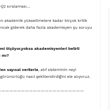
Q1–Q2 sıralaması…
en akademik yükseltmelere kadar birçok kritik
 Ancak giderek daha fazla akademisyen şu soruyu
i mi ölçüyor,yoksa akademisyenleri belirli
ı mı?
en sayısal verilerle
, atıf sisteminin neyi
örünürlüğü nasıl şekillendirdiğini ele alıyoruz.
——————————————————————