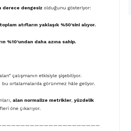
n derece dengesiz
olduğunu gösteriyor:
 toplam atıfların yaklaşık
%50’sini
alıyor.
arın
%10’undan daha azına
sahip.
alan” çalışmanın etkisiyle şişebiliyor.
bu ortalamalarda görünmez hâle geliyor.
mları,
alan normalize metrikler
,
yüzdelik
fleri öne çıkarıyor.
——————————————————————