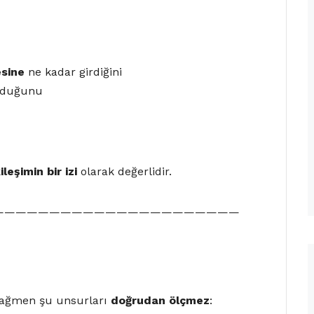
sine
ne kadar girdiğini
unduğunu
eşimin bir izi
olarak değerlidir.
——————————————————————
 rağmen şu unsurları
doğrudan ölçmez
: