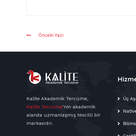
Önceki Yazı
Hizme
Kalite Akademik Tercüme,
Üç Aş
Kalite Tercüme
'nin
akademik
Nativ
alanda uzmanlaşmış tescilli bir
markasıdır.
Bilim